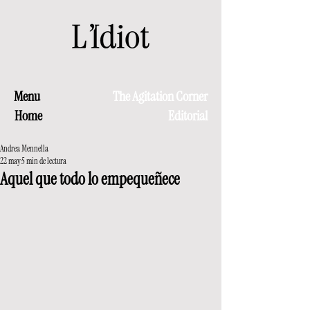
Menu
The Agitation Corner
Home
Editorial
Andrea Mennella
22 may
5 min de lectura
Aquel que todo lo empequeñece