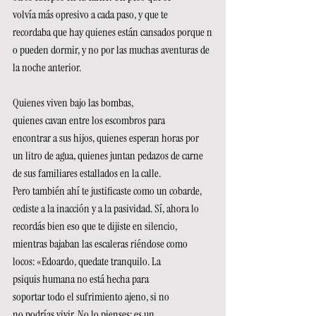
volvía más opresivo a cada paso, y que te 
recordaba que hay quienes están cansados porque n
o pueden dormir, y no por las muchas aventuras de 
la noche anterior. 
Quienes viven bajo las bombas, 
quienes cavan entre los escombros para 
encontrar a sus hijos, quienes esperan horas por 
un litro de agua, quienes juntan pedazos de carne 
de sus familiares estallados en la calle. 
Pero también ahí te justificaste como un cobarde, 
cediste a la inacción y a la pasividad. Sí, ahora lo 
recordás bien eso que te dijiste en silencio, 
mientras bajaban las escaleras riéndose como 
locos: «Edoardo, quedate tranquilo. La 
psiquis humana no está hecha para 
soportar todo el sufrimiento ajeno, si no 
no podrías vivir. No lo pienses: es un 