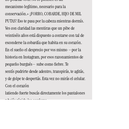
mecanismo legítimo, necesario para la 
conservación.» ¡FORRO, COBARDE, HIJO DE MIL 
PUTAS! Eso te pasa por la cabeza mientras dormís. 
Ves con claridad las mentiras que un pibe de 
veintiséis años está dispuesto a contarse con tal de 
esconderse la cobardía que habita en su corazón. 
En el sueño el desprecio por vos mismo —por la 
historia en Instagram, por esos razonamientos de 
pequeño burgués— sube como fiebre. Te 
sentís pudrirte desde adentro, transpirás, te agitás, 
y de golpe te despertás. Esta vez no mirás el celular. 
Con el corazón 
latiendo fuerte buscás directamente los pantalones 
y bajás rápido las escaleras. 
Pensás solo en el desastre que está ocurriendo en 
el mundo. En la cantidad de 
sufrimiento humano que ahora, todo junto, te pesa 