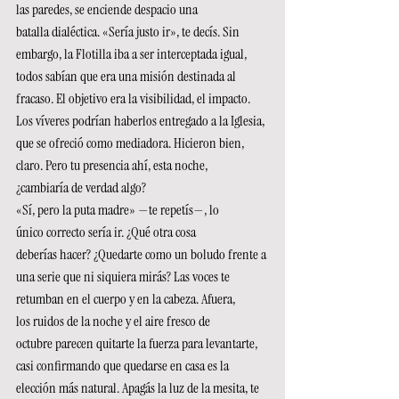
las paredes, se enciende despacio una 
batalla dialéctica. «Sería justo ir», te decís. Sin 
embargo, la Flotilla iba a ser interceptada igual, 
todos sabían que era una misión destinada al 
fracaso. El objetivo era la visibilidad, el impacto. 
Los víveres podrían haberlos entregado a la Iglesia, 
que se ofreció como mediadora. Hicieron bien, 
claro. Pero tu presencia ahí, esta noche, 
¿cambiaría de verdad algo? 
«Sí, pero la puta madre» —te repetís—, lo 
único correcto sería ir. ¿Qué otra cosa 
deberías hacer? ¿Quedarte como un boludo frente a 
una serie que ni siquiera mirás? Las voces te 
retumban en el cuerpo y en la cabeza. Afuera, 
los ruidos de la noche y el aire fresco de 
octubre parecen quitarte la fuerza para levantarte, 
casi confirmando que quedarse en casa es la 
elección más natural. Apagás la luz de la mesita, te 