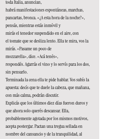
toda Italia, anuncian, 
habrá manifestaciones espontáneas, marchas, 
pancartas, bronca. «¿A esta hora de la noche?», 
pensás, mientras estás inmóvil y 
mirás el tenedor suspendido en el aire, con 
el tomate que se desliza lento. Ella te mira, vos la 
mirás. «Pasame un poco de 
mozzarella», dice. «Acá tenés», 
respondés. Agarrás el vino y lo servís para los dos, 
sin pensarlo. 
Terminada la cena ella te pide hablar. Vos subís la 
apuesta: decís que te duele la cabeza, que mañana, 
con más calma, podrán discutir. 
Explicás que los últimos diez días fueron duros y 
que ahora solo querés descansar. Ella, 
probablemente agotada por los mismos motivos, 
acepta postergar. Pactan una tregua sellada en 
nombre del cansancio y de la tranquilidad, al 