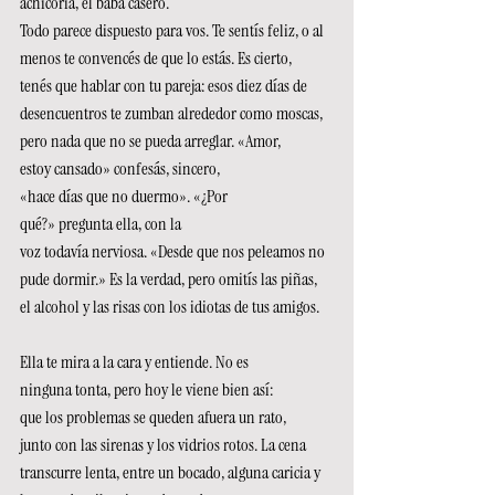
achicoria, el babá casero. 
Todo parece dispuesto para vos. Te sentís feliz, o al 
menos te convencés de que lo estás. Es cierto, 
tenés que hablar con tu pareja: esos diez días de 
desencuentros te zumban alrededor como moscas, 
pero nada que no se pueda arreglar. «Amor, 
estoy cansado» confesás, sincero, 
«hace días que no duermo». «¿Por 
qué?» pregunta ella, con la 
voz todavía nerviosa. «Desde que nos peleamos no 
pude dormir.» Es la verdad, pero omitís las piñas, 
el alcohol y las risas con los idiotas de tus amigos. 
Ella te mira a la cara y entiende. No es 
ninguna tonta, pero hoy le viene bien así: 
que los problemas se queden afuera un rato, 
junto con las sirenas y los vidrios rotos. La cena 
transcurre lenta, entre un bocado, alguna caricia y 