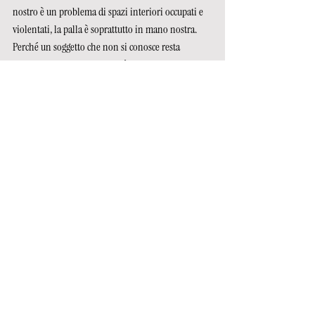
nostro è un problema di spazi interiori occupati e 
violentati, la palla è soprattutto in mano nostra. 
Perché un soggetto che non si conosce resta 
manipolabile anche quando è politicamente 
organizzato; fragile anche quando è arrabbiato e 
deciso a cambiare. 
Senza un lavoro personale sull’interiorità il rischio 
è che ogni nuova identità collettiva, anche una 
partorita da movimenti antagonisti e sinceramente 
ostili allo squallore del populismo contemporaneo, 
diventi semplicemente un’altra scorciatoia per 
fingere di esserci riappropriati del nostro Sé. 
Non possiamo prescindere da una 
decolonizzazione delle nostre singole interiorità. 
Non abbiamo più luoghi e tempi – entro noi stessi 
— in cui fermarci, contraddirci, testarci e costruire 
qualcosa di solido.