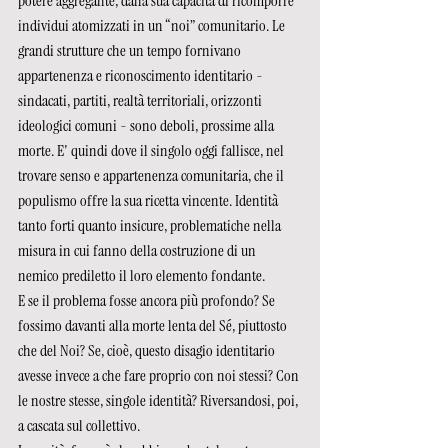
potere aggregante, dalla sua capacità di ricomporre 
individui atomizzati in un “noi” comunitario. Le 
grandi strutture che un tempo fornivano 
appartenenza e riconoscimento identitario - 
sindacati, partiti, realtà territoriali, orizzonti 
ideologici comuni - sono deboli, prossime alla 
morte. E' quindi dove il singolo oggi fallisce, nel 
trovare senso e appartenenza comunitaria, che il 
populismo offre la sua ricetta vincente. Identità 
tanto forti quanto insicure, problematiche nella 
misura in cui fanno della costruzione di un 
nemico prediletto il loro elemento fondante.
E se il problema fosse ancora più profondo? Se 
fossimo davanti alla morte lenta del Sé, piuttosto 
che del Noi? Se, cioè, questo disagio identitario 
avesse invece a che fare proprio con noi stessi? Con 
le nostre stesse, singole identità? Riversandosi, poi, 
a cascata sul collettivo.