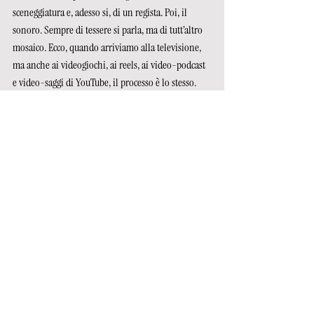
sceneggiatura e, adesso si, di un regista. Poi, il 
sonoro. Sempre di tessere si parla, ma di tutt’altro 
mosaico. Ecco, quando arriviamo alla televisione, 
ma anche ai videogiochi, ai reels, ai video-podcast 
e video-saggi di YouTube, il processo è lo stesso. 
Cambia il mosaico, cambia la forma ed il colore 
delle tessere. Abbandonando la pellicola anche al 
cinema, è cambiato anche il loro materiale. Ma la 
tensione a mettere assieme le tessere è la stessa.
Le immagini in movimento sono uscite dalle 
nostre teste e hanno cambiato il mondo e con esso 
le nostre stesse teste. Continuano, e continueranno.
Abbiamo sfogato la violenza che il mondo 
contemporaneo ci obbliga a censurare su Grand 
Thefth Auto, siamo sopravvissuti al Covid su Zoom, 
solidarizziamo con Zelenski sui social, sogniamo la 
rivoluzione dopo aver visto La casa di carta - 