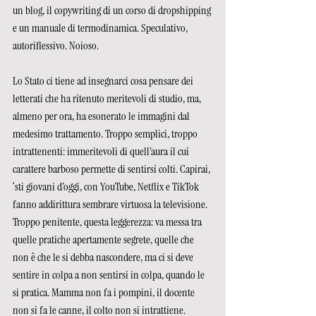
un blog, il copywriting di un corso di dropshipping 
e un manuale di termodinamica. Speculativo, 
autoriflessivo. Noioso.
Lo Stato ci tiene ad insegnarci cosa pensare dei 
letterati che ha ritenuto meritevoli di studio, ma, 
almeno per ora, ha esonerato le immagini dal 
medesimo trattamento. Troppo semplici, troppo 
intrattenenti: immeritevoli di quell’aura il cui 
carattere barboso permette di sentirsi colti. Capirai, 
‘sti giovani d’oggi, con YouTube, Netflix e TikTok 
fanno addirittura sembrare virtuosa la televisione. 
Troppo penitente, questa leggerezza: va messa tra 
quelle pratiche apertamente segrete, quelle che 
non è che le si debba nascondere, ma ci si deve 
sentire in colpa a non sentirsi in colpa, quando le 
si pratica. Mamma non fa i pompini, il docente 
non si fa le canne, il colto non si intrattiene.