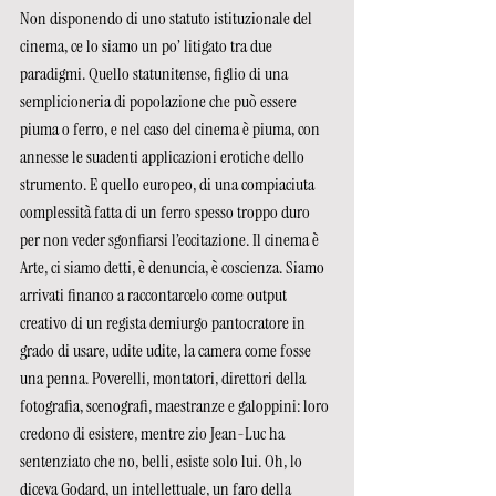
Non disponendo di uno statuto istituzionale del 
cinema, ce lo siamo un po’ litigato tra due 
paradigmi. Quello statunitense, figlio di una 
semplicioneria di popolazione che può essere 
piuma o ferro, e nel caso del cinema è piuma, con 
annesse le suadenti applicazioni erotiche dello 
strumento. E quello europeo, di una compiaciuta 
complessità fatta di un ferro spesso troppo duro 
per non veder sgonfiarsi l’eccitazione. Il cinema è 
Arte, ci siamo detti, è denuncia, è coscienza. Siamo 
arrivati financo a raccontarcelo come output 
creativo di un regista demiurgo pantocratore in 
grado di usare, udite udite, la camera come fosse 
una penna. Poverelli, montatori, direttori della 
fotografia, scenografi, maestranze e galoppini: loro 
credono di esistere, mentre zio Jean-Luc ha 
sentenziato che no, belli, esiste solo lui. Oh, lo 
diceva Godard, un intellettuale, un faro della 