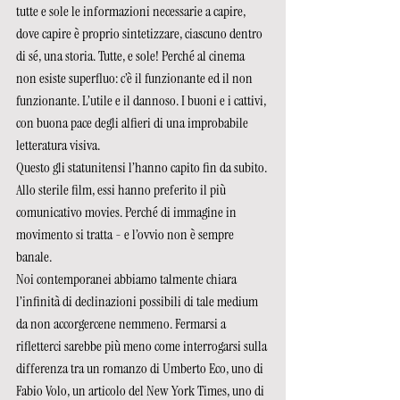
tutte e sole le informazioni necessarie a capire, 
dove capire è proprio sintetizzare, ciascuno dentro 
di sé, una storia. Tutte, e sole! Perché al cinema 
non esiste superfluo: c’è il funzionante ed il non 
funzionante. L’utile e il dannoso. I buoni e i cattivi, 
con buona pace degli alfieri di una improbabile 
letteratura visiva.
Questo gli statunitensi l’hanno capito fin da subito. 
Allo sterile film, essi hanno preferito il più 
comunicativo movies. Perché di immagine in 
movimento si tratta - e l’ovvio non è sempre 
banale.
Noi contemporanei abbiamo talmente chiara 
l’infinità di declinazioni possibili di tale medium 
da non accorgercene nemmeno. Fermarsi a 
rifletterci sarebbe più meno come interrogarsi sulla 
differenza tra un romanzo di Umberto Eco, uno di 
Fabio Volo, un articolo del New York Times, uno di 