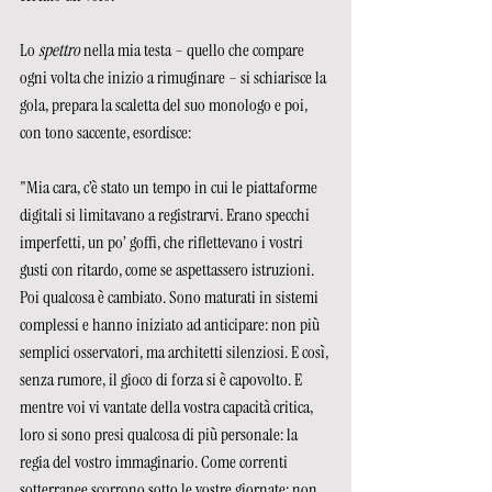
Lo 
spettro
 nella mia testa – quello che compare 
ogni volta che inizio a rimuginare – si schiarisce la 
gola, prepara la scaletta del suo monologo e poi, 
con tono saccente, esordisce:
"Mia cara, c’è stato un tempo in cui le piattaforme 
digitali si limitavano a registrarvi. Erano specchi 
imperfetti, un po’ goffi, che riflettevano i vostri 
gusti con ritardo, come se aspettassero istruzioni. 
Poi qualcosa è cambiato. Sono maturati in sistemi 
complessi e hanno iniziato ad anticipare: non più 
semplici osservatori, ma architetti silenziosi. E così, 
senza rumore, il gioco di forza si è capovolto. E 
mentre voi vi vantate della vostra capacità critica, 
loro si sono presi qualcosa di più personale: la 
regia del vostro immaginario. Come correnti 
sotterranee scorrono sotto le vostre giornate: non 