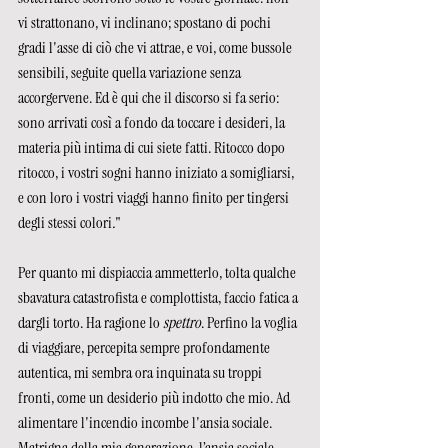
vi strattonano, vi inclinano; spostano di pochi 
gradi l'asse di ciò che vi attrae, e voi, come bussole 
sensibili, seguite quella variazione senza 
accorgervene. Ed è qui che il discorso si fa serio: 
sono arrivati così a fondo da toccare i desideri, la 
materia più intima di cui siete fatti. Ritocco dopo 
ritocco, i vostri sogni hanno iniziato a somigliarsi, 
e con loro i vostri viaggi hanno finito per tingersi 
degli stessi colori
.
"
Per quanto mi dispiaccia ammetterlo, tolta qualche 
sbavatura catastrofista e complottista, faccio fatica a 
dargli torto. Ha ragione lo 
spettro
. Perfino la voglia 
di viaggiare, percepita sempre profondamente 
autentica, mi sembra ora inquinata su troppi 
fronti, come un desiderio più indotto che mio. Ad 
alimentare l'incendio incombe l'ansia sociale. 
Matrigna della mia generazione, l’ansia sociale 