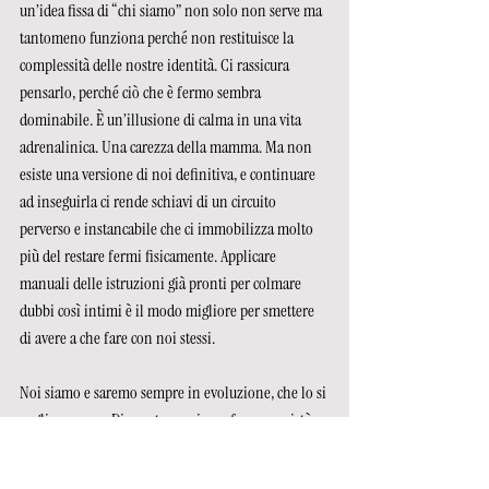
un’idea fissa di “chi siamo” non solo non serve ma 
tantomeno funziona perché non restituisce la 
complessità delle nostre identità. Ci rassicura 
pensarlo, perché ciò che è fermo sembra 
dominabile. È un’illusione di calma in una vita 
adrenalinica. Una carezza della mamma. Ma non 
esiste una versione di noi definitiva, e continuare 
ad inseguirla ci rende schiavi di un circuito 
perverso e instancabile che ci immobilizza molto 
più del restare fermi fisicamente. Applicare 
manuali delle istruzioni già pronti per colmare 
dubbi così intimi è il modo migliore per smettere 
di avere a che fare con noi stessi.
Noi siamo e saremo sempre in evoluzione, che lo si 
voglia o meno. Di questo possiamo fare una virtù o 
costruire una gabbia. Siamo identità mobili, 
provvisorie, adattive; il nostro sé è relazionale, 