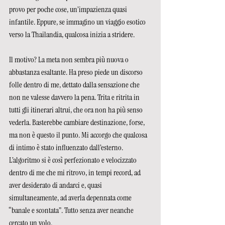
provo per poche cose, un’impazienza quasi 
infantile. Eppure, se immagino un viaggio esotico 
verso la Thailandia, qualcosa inizia a stridere.  
Il motivo? La meta non sembra più nuova o 
abbastanza esaltante. Ha preso piede un discorso 
folle dentro di me, dettato dalla sensazione che 
non ne valesse davvero la pena. Trita e ritrita in 
tutti gli itinerari altrui, che ora non ha più senso 
vederla. Basterebbe cambiare destinazione, forse, 
ma non è questo il punto. Mi accorgo che qualcosa 
di intimo è stato influenzato dall’esterno. 
L’algoritmo si è così perfezionato e velocizzato 
dentro di me che mi ritrovo, in tempi record, ad 
aver desiderato di andarci e, quasi 
simultaneamente, ad averla depennata come 
“banale e scontata”. Tutto senza aver neanche 
cercato un volo.