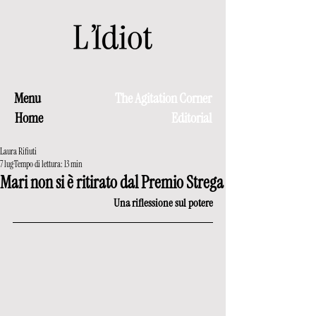
Menu
The Agitation Corner
Home
Editorial
Laura Rifiuti
7 lug
Tempo di lettura: 13 min
Mari non si è ritirato dal Premio Strega
Una riflessione sul potere