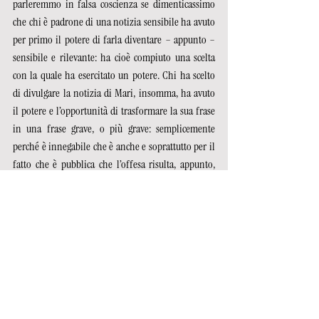
parleremmo in falsa coscienza se dimenticassimo 
che chi è padrone di una notizia sensibile ha avuto 
per primo il potere di farla diventare – appunto – 
sensibile e rilevante: ha cioè compiuto una scelta 
con la quale ha esercitato un potere. Chi ha scelto 
di divulgare la notizia di Mari, insomma, ha avuto 
il potere e l’opportunità di trasformare la sua frase 
in una frase grave, o più grave: semplicemente 
perché è innegabile che è anche e soprattutto per il 
fatto che è pubblica che l’offesa risulta, appunto, 
più
 grave. Che pubblica, a rigore, sia stata resa dopo, 
ormai non conta più: finita sulle pagine di 
Repubblica, non cambierebbe molto – a livello 
d’opinione pubblica, almeno – se invece quella 
frase fosse saltata fuori in un consiglio di facoltà, 
ad esempio, oppure in un’intervista.  
Peccato che, se si vuole riflettere su tutti gli 
elementi in modo onesto, valutare il contesto è 