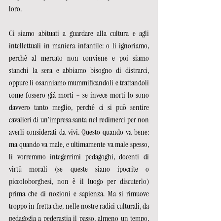
loro. 
Ci siamo abituati a guardare alla cultura e agli 
intellettuali in maniera infantile: o li ignoriamo, 
perché al mercato non conviene e poi siamo 
stanchi la sera e abbiamo bisogno di distrarci, 
oppure li osanniamo mummificandoli e trattandoli 
come fossero già morti – se invece morti lo sono 
davvero tanto meglio, perché ci si può sentire 
cavalieri di un’impresa santa nel redimerci per non 
averli considerati da vivi. Questo quando va bene: 
ma quando va male, e ultimamente va male spesso, 
li vorremmo integerrimi pedagoghi, docenti di 
virtù morali (se queste siano ipocrite o 
piccoloborghesi, non è il luogo per discuterlo) 
prima che di nozioni e sapienza. Ma si rimuove 
troppo in fretta che, nelle nostre radici culturali, da 
pedagogia a pederastia il passo, almeno un tempo, 