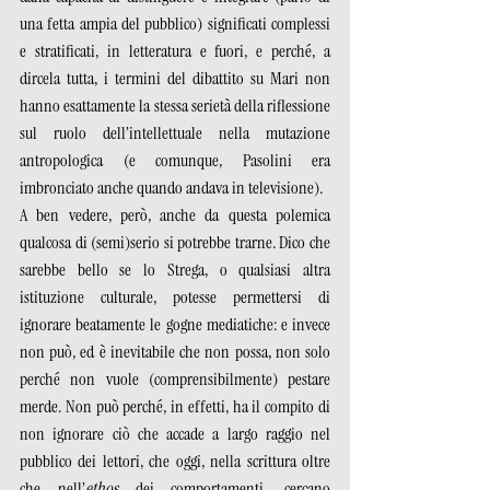
una fetta ampia del pubblico) significati complessi 
e stratificati, in letteratura e fuori, e perché, a 
dircela tutta, i termini del dibattito su Mari non 
hanno esattamente la stessa serietà della riflessione 
sul ruolo dell’intellettuale nella mutazione 
antropologica (e comunque, Pasolini era 
imbronciato anche quando andava in televisione).  
A ben vedere, però, anche da questa polemica 
qualcosa di (semi)serio si potrebbe trarne. Dico che 
sarebbe bello se lo Strega, o qualsiasi altra 
istituzione culturale, potesse permettersi di 
ignorare beatamente le gogne mediatiche: e invece 
non può, ed è inevitabile che non possa, non solo 
perché non vuole (comprensibilmente) pestare 
merde. Non può perché, in effetti, ha il compito di 
non ignorare ciò che accade a largo raggio nel 
pubblico dei lettori, che oggi, nella scrittura oltre 
che nell’
ethos
 dei comportamenti, cercano 