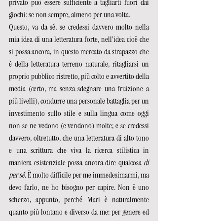
privato può essere sufficiente a tagliarti fuori dai 
giochi: se non sempre, almeno per una volta. 
Questo, va da sé, se credessi davvero molto nella 
mia idea di una letteratura forte, nell’idea cioè che 
si possa ancora, in questo mercato da strapazzo che 
è della letteratura terreno naturale, ritagliarsi un 
proprio pubblico ristretto, più colto e avvertito della 
media (certo, ma senza sdegnare una fruizione a 
più livelli), condurre una personale battaglia per un 
investimento sullo stile e sulla lingua come oggi 
non se ne vedono (e vendono) molte; e se credessi 
davvero, oltretutto, che una letteratura di alto tono 
e una scrittura che viva la ricerca stilistica in 
maniera esistenziale possa ancora dire qualcosa 
di 
per sé
. È molto difficile per me immedesimarmi, ma 
devo farlo, ne ho bisogno per capire. Non è uno 
scherzo, appunto, perché Mari è naturalmente 
quanto più lontano e diverso da me: per genere ed 