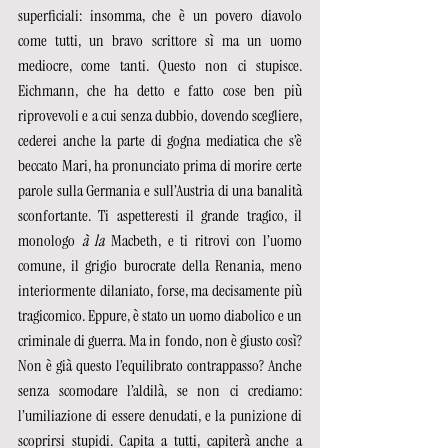
superficiali: insomma, che è un povero diavolo 
come tutti, un bravo scrittore sì ma un uomo 
mediocre, come tanti. Questo non ci stupisce. 
Eichmann, che ha detto e fatto cose ben più 
riprovevoli e a cui senza dubbio, dovendo scegliere, 
cederei anche la parte di gogna mediatica che s’è 
beccato Mari, ha pronunciato prima di morire certe 
parole sulla Germania e sull’Austria di una banalità 
sconfortante. Ti aspetteresti il grande tragico, il 
monologo 
à la
 Macbeth, e ti ritrovi con l’uomo 
comune, il grigio burocrate della Renania, meno 
interiormente dilaniato, forse, ma decisamente più 
tragicomico. Eppure, è stato un uomo diabolico e un 
criminale di guerra. Ma in fondo, non è giusto così? 
Non è già questo l’equilibrato contrappasso? Anche 
senza scomodare l’aldilà, se non ci crediamo: 
l’umiliazione di essere denudati, e la punizione di 
scoprirsi stupidi. Capita a tutti, capiterà anche a 