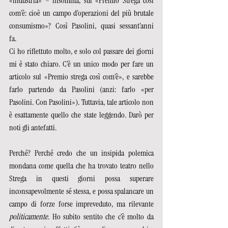
«industria» – insomma, sul «Premio Strega così 
com’è: cioè un campo d’operazioni del più brutale 
consumismo»? Così Pasolini, quasi sessant’anni 
fa.  
Ci ho riflettuto molto, e solo col passare dei giorni 
mi è stato chiaro. C’è un unico modo per fare un 
articolo sul «Premio strega così com’è», e sarebbe 
farlo partendo da Pasolini (anzi: farlo «per 
Pasolini. Con Pasolini»). Tuttavia, tale articolo non 
è esattamente quello che state leggendo. Darò per 
noti gli antefatti. 
Perché? Perché credo che un insipida polemica 
mondana come quella che ha trovato teatro nello 
Strega in questi giorni possa superare 
inconsapevolmente sé stessa, e possa spalancare un 
campo di forze forse impreveduto, ma rilevante 
politicamente
. Ho subito sentito che c’è molto da 