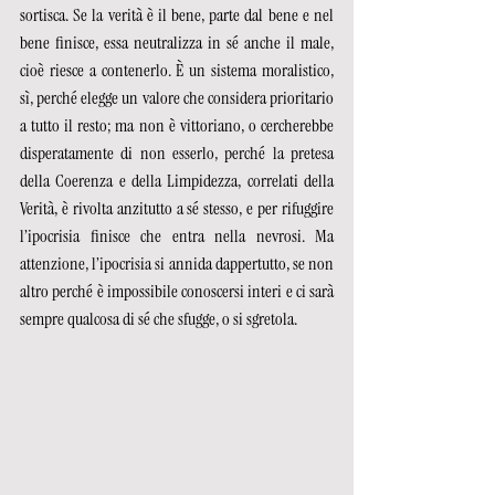
sortisca. Se la verità è il bene, parte dal bene e nel 
bene finisce, essa neutralizza in sé anche il male, 
cioè riesce a contenerlo. È un sistema moralistico, 
sì, perché elegge un valore che considera prioritario 
a tutto il resto; ma non è vittoriano, o cercherebbe 
disperatamente di non esserlo, perché la pretesa 
della Coerenza e della Limpidezza, correlati della 
Verità, è rivolta anzitutto a sé stesso, e per rifuggire 
l’ipocrisia finisce che entra nella nevrosi. Ma 
attenzione, l’ipocrisia si annida dappertutto, se non 
altro perché è impossibile conoscersi interi e ci sarà 
sempre qualcosa di sé che sfugge, o si sgretola.  