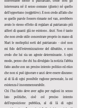
interessasse molto il patriarcato, come non gli 
interessava né il senso comune (giusto) né quello 
dell’opportuno (soggettivo). E non credo affatto che 
se quelle parole fossero rimaste nel van, avrebbero 
avuto lo stesso effetto di regalare al patriarcato più 
alfieri di quanti già ne esistono. 
Anzi
. Non è tanto 
che non credo utile concentrare proprio in mano di 
Mari le molteplici sorti del patriarcato – cioè non 
mi fido dell’estremizzazione del dibattito, e non 
credo che lui sia un agente determinante. A ogni 
modo, penso che chi ha divulgato la notizia l’abbia 
fatto anche con un preciso intento politico ed etico 
che non si può ignorare e anzi deve essere discusso: 
al di là di ogni possibile ragione personale, la cui 
esistenza è incommensurabile.  
Chi l’ha fatto deve aver agito per ragioni in senso 
lato politiche, cioè col preciso intento 
dell’esposizione pubblica, al di là di ogni 