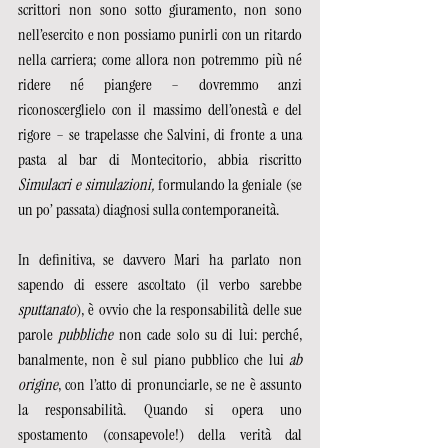
scrittori non sono sotto giuramento, non sono 
nell’esercito e non possiamo punirli con un ritardo 
nella carriera; come allora non potremmo più né 
ridere né piangere – dovremmo anzi 
riconoscerglielo con il massimo dell’onestà e del 
rigore – se trapelasse che Salvini, di fronte a una 
pasta al bar di Montecitorio, abbia riscritto 
Simulacri e simulazioni,
 formulando la geniale (se 
un po’ passata) diagnosi sulla contemporaneità.  
In definitiva, se davvero Mari ha parlato non 
sapendo di essere ascoltato (il verbo sarebbe 
sputtanato
), è ovvio che la responsabilità delle sue 
parole 
pubbliche
 non cade solo su di lui: perché, 
banalmente, non è sul piano pubblico che lui 
ab 
origine
, con l’atto di pronunciarle, se ne è assunto 
la responsabilità. Quando si opera uno 
spostamento (consapevole!) della verità dal 