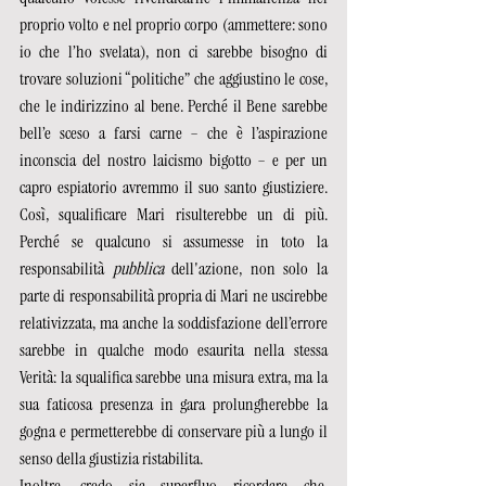
proprio volto e nel proprio corpo (ammettere: sono 
io che l’ho svelata), non ci sarebbe bisogno di 
trovare soluzioni “politiche” che aggiustino le cose, 
che le indirizzino al bene. Perché il Bene sarebbe 
bell’e sceso a farsi carne – che è l’aspirazione 
inconscia del nostro laicismo bigotto – e per un 
capro espiatorio avremmo il suo santo giustiziere. 
Così, squalificare Mari risulterebbe un di più. 
Perché se qualcuno si assumesse in toto la 
responsabilità 
pubblica
 dell'azione, non solo la 
parte di responsabilità propria di Mari ne uscirebbe 
relativizzata, ma anche la soddisfazione dell’errore 
sarebbe in qualche modo esaurita nella stessa 
Verità: la squalifica sarebbe una misura extra, ma la 
sua faticosa presenza in gara prolungherebbe la 
gogna e permetterebbe di conservare più a lungo il 
senso della giustizia ristabilita.  
Inoltre, credo sia superfluo ricordare che, 