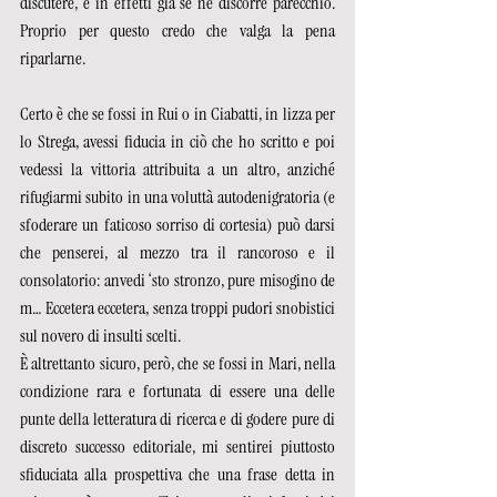
discutere, e in effetti già se ne discorre parecchio. 
Proprio per questo credo che valga la pena 
riparlarne.  
Certo è che se fossi in Rui o in Ciabatti, in lizza per 
lo Strega, avessi fiducia in ciò che ho scritto e poi 
vedessi la vittoria attribuita a un altro, anziché 
rifugiarmi subito in una voluttà autodenigratoria (e 
sfoderare un faticoso sorriso di cortesia) può darsi 
che penserei, al mezzo tra il rancoroso e il 
consolatorio: anvedi ‘sto stronzo, pure misogino de 
m… Eccetera eccetera, senza troppi pudori snobistici 
sul novero di insulti scelti.  
È altrettanto sicuro, però, che se fossi in Mari, nella 
condizione rara e fortunata di essere una delle 
punte della letteratura di ricerca e di godere pure di 
discreto successo editoriale, mi sentirei piuttosto 
sfiduciata alla prospettiva che una frase detta in 