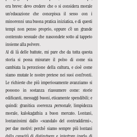
era breve: devo credere che o si considera morale 
un’educazione che concepisca il sesso con i 
minorenni una buona pratica iniziatica, e di questi 
tempi non penso proprio, oppure c’è un grande 
contenuto sessuale che nascondete sotto al tappeto 
insieme alla polvere.  
Al di là delle battute, mi pare che da tutta questa 
storia si possa misurare il polso di come sia 
cambiata la percezione della cultura, e cioè come 
siamo mutate le nostre pretese nei suoi confronti. 
Le richieste che più imperiosamente avanziamo si 
possono in sostanza riassumere come: storie 
edificanti, messaggi buoni, eticamente spendibili; e 
quindi: granitica coerenza 
personale
, limpidezza 
morale, kalokagathia a buon mercato. Lontani, 
lontanissimi dallo «scandalo del contraddirmi», 
per due motivi: perché siamo sempre più lontani 
dalla capacità di distinguere e integrare (parlo di 