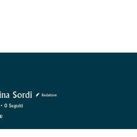
ina Sordi
Redattore
0
Seguiti
 Sordi
ce