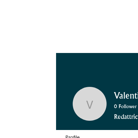
Valent
0
Follower
Valentina
Redattri
Profile