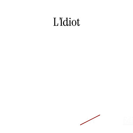
Art
Edi