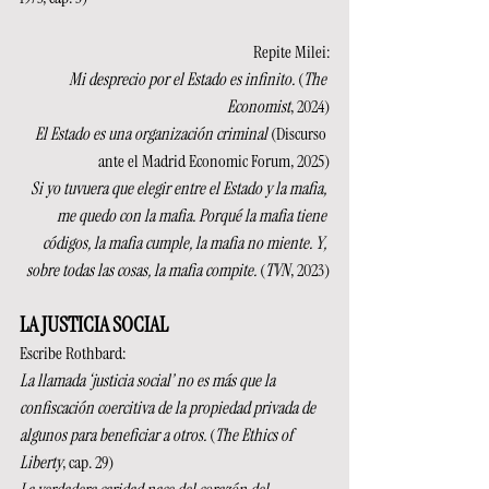
Repite Milei:
Mi desprecio por el Estado es infinito. 
(
The 
Economist
, 2024)
El Estado es una organización criminal 
(Discurso 
ante el Madrid Economic Forum, 2025)
Si yo tuvuera que elegir entre el Estado y la mafia, 
me quedo con la mafia. Porqué la mafia tiene 
códigos, la mafia cumple, la mafia no miente. Y, 
sobre todas las cosas, la mafia compite. 
(
TVN
, 2023)
LA JUSTICIA SOCIAL
Escribe Rothbard:
La llamada ‘justicia social’ no es más que la 
confiscación coercitiva de la propiedad privada de 
algunos para beneficiar a otros. 
(
The Ethics of 
Liberty
, cap. 29)