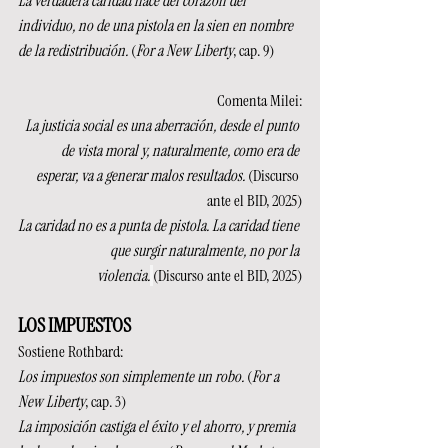
La verdadera caridad nace del corazón del 
individuo, no de una pistola en la sien en nombre 
de la redistribución. 
(
For a New Liberty
, cap. 9)
Comenta Milei:
La justicia social es una aberración, desde el punto 
de vista moral y, naturalmente, como era de 
esperar, va a generar malos resultados. 
(Discurso 
ante el BID, 2025)
La caridad no es a punta de pistola. La caridad tiene 
que surgir naturalmente, no por la 
violencia.
(Discurso ante el BID, 2025)
LOS IMPUESTOS
Sostiene Rothbard:
Los impuestos son simplemente un robo. 
(
For a 
New Liberty
, cap. 3)
La imposición castiga el éxito y el ahorro, y premia 