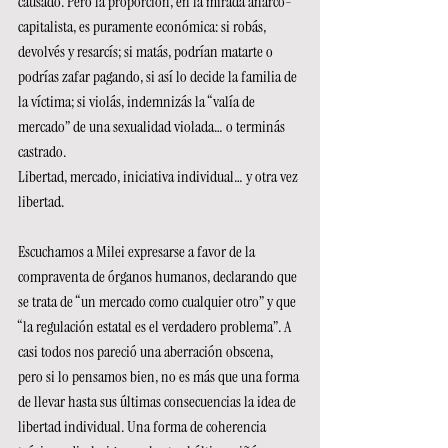
causado. Pero la proporción, en la mirada anarco-
capitalista, es puramente económica: si robás, 
devolvés y resarcís; si matás, podrían matarte o 
podrías zafar pagando, si así lo decide la familia de 
la víctima; si violás, indemnizás la “valía de 
mercado” de una sexualidad violada… o terminás 
castrado.
Libertad, mercado, iniciativa individual… y otra vez 
libertad.
Escuchamos a Milei expresarse a favor de la 
compraventa de órganos humanos, declarando que 
se trata de “un mercado como cualquier otro” y que 
“la regulación estatal es el verdadero problema”. A 
casi todos nos pareció una aberración obscena, 
pero si lo pensamos bien, no es más que una forma 
de llevar hasta sus últimas consecuencias la idea de 
libertad individual. Una forma de coherencia 