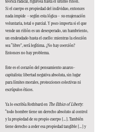
teórica radical, rigurosa hasta el último riñón.
Si el cuerpo es propiedad del individuo, entonces 
nada impide —según esta lógica— su enajenación 
voluntaria, total o parcial. Y poco importa si el que 
vende un riñón es un desesperado, un hambriento, 
un endeudado hasta el cuello: mientras la elección 
sea “libre”, será legítima. ¿No hay coerción? 
Entonces no hay problema.
Este es el corazón del pensamiento anarco-
capitalista: libertad negativa absoluta, sin lugar 
para límites morales, protecciones colectivas ni 
escrúpulos éticos.
Ya lo escribía Rothbard en 
The Ethics of Liberty
: 
“todo hombre tiene un derecho absoluto al control 
y la propiedad de su propio cuerpo […]. También 
tiene derecho a ceder esa propiedad tangible […] y 