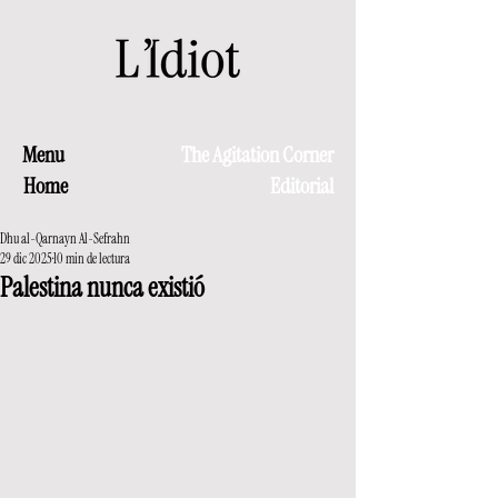
Menu
The Agitation Corner
Home
Editorial
Dhu al-Qarnayn Al-Sefrahn
29 dic 2025
10 min de lectura
Palestina nunca existió