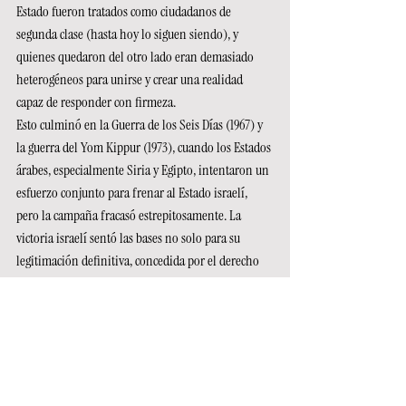
Estado fueron tratados como ciudadanos de 
segunda clase (hasta hoy lo siguen siendo), y 
quienes quedaron del otro lado eran demasiado 
heterogéneos para unirse y crear una realidad 
capaz de responder con firmeza.
Esto culminó en la Guerra de los Seis Días (1967) y 
la guerra del Yom Kippur (1973), cuando los Estados 
árabes, especialmente Siria y Egipto, intentaron un 
esfuerzo conjunto para frenar al Estado israelí, 
pero la campaña fracasó estrepitosamente. La 
victoria israelí sentó las bases no solo para su 
legitimación definitiva, concedida por el derecho 
de conquista, sino también para la política 
colaboracionista que los Estados vecinos 
comenzarían a adoptar. Esta política es visible hoy 
en las reacciones inexistentes de esas naciones ante 
las últimas masacres perpetradas.
Además, desde ese momento, la injerencia del 