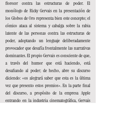
florecer contra las estructuras de poder. El 
monólogo de Ricky Gervais en la presentación de 
los Globos de Oro representa bien este concepto; el 
cómico ataca al sistema y cabalga sobre la rabia 
latente de las personas contra las estructuras de 
poder, adoptando un lenguaje deliberadamente 
provocador que desafía frontalmente las narrativas 
dominantes. El propio Gervais es consciente de que, 
a través del humor que está haciendo, está 
desafiando al poder; de hecho, abre su discurso 
diciendo: «os alegrará saber que esta es la última 
vez que presento estos premios». En la parte final 
del discurso, a propósito de la empresa Apple 
entrando en la industria cinematográfica, Gervais 
subraya la hipocresía de una película sobre la 
dignidad hecha por un coloso que gestiona 
sweatshops
 (talleres de explotación) en China; todo 
ello con un primer plano de Tim Cook entre el 