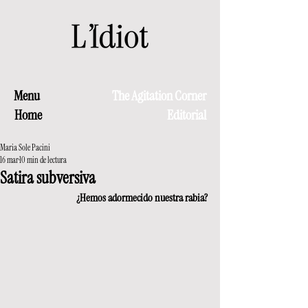
Menu
The Agitation Corner
Home
Editorial
Maria Sole Pacini
16 mar
10 min de lectura
Satira subversiva
¿Hemos adormecido nuestra rabia?