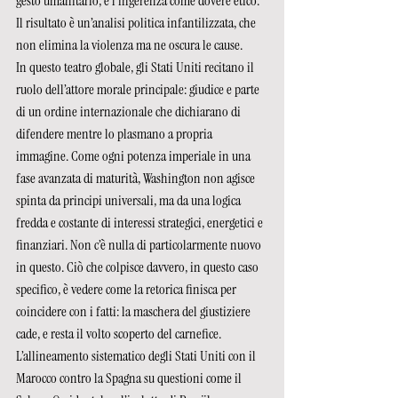
gesto umanitario, e l’ingerenza come dovere etico. 
Il risultato è un’analisi politica infantilizzata, che 
non elimina la violenza ma ne oscura le cause.
In questo teatro globale, gli Stati Uniti recitano il 
ruolo dell’attore morale principale: giudice e parte 
di un ordine internazionale che dichiarano di 
difendere mentre lo plasmano a propria 
immagine. Come ogni potenza imperiale in una 
fase avanzata di maturità, Washington non agisce 
spinta da principi universali, ma da una logica 
fredda e costante di interessi strategici, energetici e 
finanziari. Non c’è nulla di particolarmente nuovo 
in questo. Ciò che colpisce davvero, in questo caso 
specifico, è vedere come la retorica finisca per 
coincidere con i fatti: la maschera del giustiziere 
cade, e resta il volto scoperto del carnefice.
L’allineamento sistematico degli Stati Uniti con il 
Marocco contro la Spagna su questioni come il 