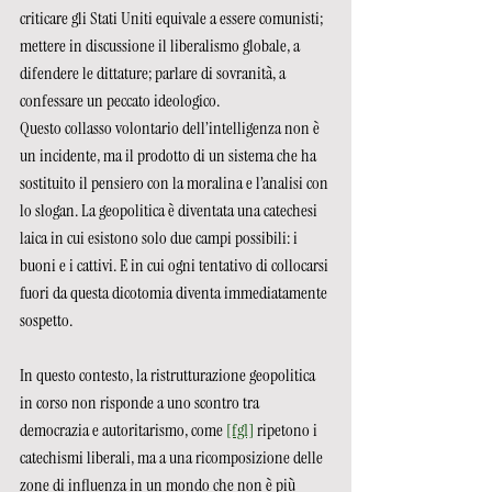
criticare gli Stati Uniti equivale a essere comunisti; 
mettere in discussione il liberalismo globale, a 
difendere le dittature; parlare di sovranità, a 
confessare un peccato ideologico.
Questo collasso volontario dell’intelligenza non è 
un incidente, ma il prodotto di un sistema che ha 
sostituito il pensiero con la moralina e l’analisi con 
lo slogan. La geopolitica è diventata una catechesi 
laica in cui esistono solo due campi possibili: i 
buoni e i cattivi. E in cui ogni tentativo di collocarsi 
fuori da questa dicotomia diventa immediatamente 
sospetto.
In questo contesto, la ristrutturazione geopolitica 
in corso non risponde a uno scontro tra 
democrazia e autoritarismo, come 
[fg1]
 ripetono i 
catechismi liberali, ma a una ricomposizione delle 
zone di influenza in un mondo che non è più 