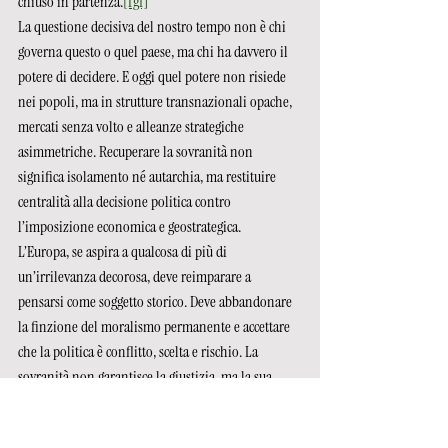
chiuso in partenza.
[fg1]
La questione decisiva del nostro tempo non è chi 
governa questo o quel paese, ma chi ha davvero il 
potere di decidere. E oggi quel potere non risiede 
nei popoli, ma in strutture transnazionali opache, 
mercati senza volto e alleanze strategiche 
asimmetriche. Recuperare la sovranità non 
significa isolamento né autarchia, ma restituire 
centralità alla decisione politica contro 
l’imposizione economica e geostrategica.
L’Europa, se aspira a qualcosa di più di 
un’irrilevanza decorosa, deve reimparare a 
pensarsi come soggetto storico. Deve abbandonare 
la finzione del moralismo permanente e accettare 
che la politica è conflitto, scelta e rischio. La 
sovranità non garantisce la giustizia, ma la sua 
assenza garantisce l’irrilevanza.