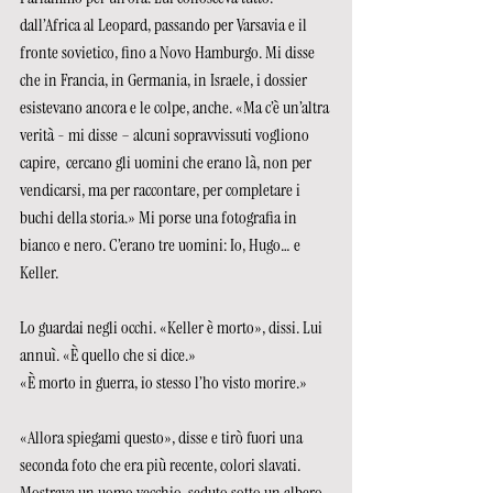
dall’Africa al Leopard, passando per Varsavia e il 
fronte sovietico, fino a Novo Hamburgo. Mi disse 
che in Francia, in Germania, in Israele, i dossier 
esistevano ancora e le colpe, anche. «Ma c’è un’altra 
verità - mi disse – alcuni sopravvissuti vogliono 
capire,  cercano gli uomini che erano là, non per 
vendicarsi, ma per raccontare, per completare i 
buchi della storia.» Mi porse una fotografia in 
bianco e nero. C’erano tre uomini: Io, Hugo… e 
Keller.
Lo guardai negli occhi. «Keller è morto», dissi. Lui 
annuì. «È quello che si dice.» 
«È morto in guerra, io stesso l’ho visto morire.»
«Allora spiegami questo», disse e tirò fuori una 
seconda foto che era più recente, colori slavati. 
Mostrava un uomo vecchio, seduto sotto un albero 