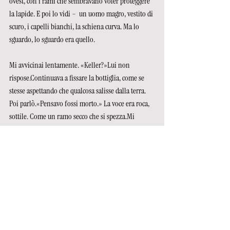
ovest, con i rami che sembravano voler proteggere 
la lapide. E poi lo vidi –  un uomo magro, vestito di 
scuro, i capelli bianchi, la schiena curva. Ma lo 
sguardo, lo sguardo era quello.
Mi avvicinai lentamente. «Keller?»Lui non 
rispose.Continuava a fissare la bottiglia, come se 
stesse aspettando che qualcosa salisse dalla terra. 
Poi parlò.«Pensavo fossi morto.» La voce era roca, 
sottile. Come un ramo secco che si spezza.Mi 
sedetti accanto a lui. Nessuno parlò per qualche 
minuto. «Perché non hai mai detto nulla?» 
chiesi.«Perché chi sopravvive non ha il diritto di 
parlare, ma solo di ascoltare.»
«Cristo Keller, ma sei vivo! Me lo potevi dire.»
« Ernst! Lo capisci che sono già morto? … sono solo 
l’ombra di quello che ero. Ho lasciato che tu 