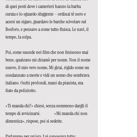
di quei posti dove i camerieri hanno la barba 
curata e lo sguardo sfuggente – ordinai tè nero e 
accesi un sigaro, guardavo le barche scivolare sul 
Bosforo, e pensavo a come tutto fluisca. Le navi, il 
tempo, la colpa.
Poi, come succede nei film che non finiscono mai 
bene, qualcuno mi chiamò per nome. Non il nome 
nuovo, il mio vero nome
. 
Mi girai, rigido come un 
condannato a morte e vidi un uomo che sembrava 
italiano. Occhi profondi, mani da pianista, ma 
fiato da poliziotto.
«Ti manda chi?» chiesi, senza nemmeno dargli il 
tempo di avvicinarsi.               «Mi manda chi non 
dimentica», rispose, poi si sedette.
Parlammo per un’ora. Lui conosceva tutto: 