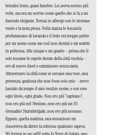
brindisi lento, quasi funebre. Lei aveva sorriso più 
volte, ma era un sorriso come quello che si fa a un 
funerale elegante. Tornai in albergo con lo stomaco 
vuoto e la testa piena. Nella stanza le lenzuola 
profumavano di lavanda e il letto era troppo pulito 
per un uomo come me così non dormii e mi sedetti 
in poltrona. Alle cinque e un quarto – prima che il 
sole toccasse le cupole dorate della città vecchia – 
ero di nuovo fuori e camminavo senza meta. 
Attraversavo la città come se cercassi una voce, una 
presenza, qualcosa che non fosse solo mio – avevo 
lasciato da tempo il mio vecchio nome, e con esso 
ogni titolo, ogni grado. Non ero più “capitano”, 
non ero più nel 36esimo, non ero più un SS 
Grenadier Sturmbrigade, non ero più nessuno. 
Eppure, quella mattina, una sensazione mi 
rincorreva da dietro la schiena: qualcuno sapeva.
Mi fermai in un caffè sotto la Torre di Galata, uno 