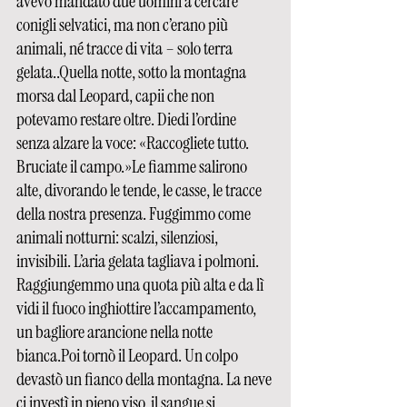
avevo mandato due uomini a cercare 
conigli selvatici, ma non c’erano più 
animali, né tracce di vita – solo terra 
gelata..Quella notte, sotto la montagna 
morsa dal Leopard, capii che non 
potevamo restare oltre. Diedi l’ordine 
senza alzare la voce: «Raccogliete tutto. 
Bruciate il campo.»Le fiamme salirono 
alte, divorando le tende, le casse, le tracce 
della nostra presenza. Fuggimmo come 
animali notturni: scalzi, silenziosi, 
invisibili. L’aria gelata tagliava i polmoni. 
Raggiungemmo una quota più alta e da lì 
vidi il fuoco inghiottire l’accampamento, 
un bagliore arancione nella notte 
bianca.Poi tornò il Leopard. Un colpo 
devastò un fianco della montagna. La neve 
ci investì in pieno viso, il sangue si 