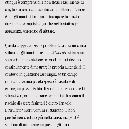
dunque è comprensibile non fidarsi facilmente di 
chi, fino a ieri, rappresentava il problema. Il timore 
è che gli uomini tornino a rioccupare lo spazio 
duramente conquistato, anche nel tentativo (in 
apparenza generoso) di aiutare.  
Questa doppia tensione problematica crea un clima 
sfibrante: gli uomini cosiddetti “
alleati”
 si trovano 
spesso in una posizione scomoda, in cui devono 
continuamente dimostrare la propria autenticità. Il 
contesto in questione assomiglia ad un campo 
minato dove una parola spesso è passibile di 
errore, un passo rischia di sembrare invadente ed i 
silenzi vengono letti come complicità. Insomma il 
rischio di essere fraintesi è dietro l’angolo. 
Il risultato? Molti uomini si stancano. E non 
perché non credano più nella causa, ma perché 
sentono di non avere un posto legittimo 