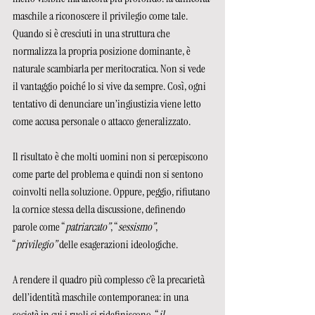
maschile a riconoscere il privilegio come tale. 
Quando si è cresciuti in una struttura che 
normalizza la propria posizione dominante, è 
naturale scambiarla per meritocratica. Non si vede 
il vantaggio poiché lo si vive da sempre. Così, ogni 
tentativo di denunciare un’ingiustizia viene letto 
come accusa personale o attacco generalizzato.
Il risultato è che molti uomini non si percepiscono 
come parte del problema e quindi non si sentono 
coinvolti nella soluzione. Oppure, peggio, rifiutano 
la cornice stessa della discussione, definendo 
parole come “
patriarcato”
, “
sessismo”
, 
“
privilegio”
 delle esagerazioni ideologiche.
A rendere il quadro più complesso c’è la precarietà 
dell’identità maschile contemporanea: in una 
società in cui i ruoli si ridefiniscono, “
il 