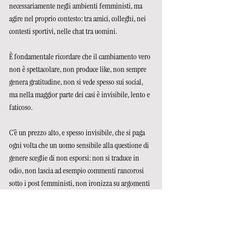
necessariamente negli ambienti femministi, ma 
agire nel proprio contesto: tra amici, colleghi, nei 
contesti sportivi, nelle chat tra uomini. 
È fondamentale ricordare che il cambiamento vero 
non è spettacolare, non produce like, non sempre 
genera gratitudine, non si vede spesso sui social, 
ma nella maggior parte dei casi è invisibile, lento e 
faticoso. 
C’è un prezzo alto, e spesso invisibile, che si paga 
ogni volta che un uomo sensibile alla questione di 
genere sceglie di non esporsi: non si traduce in 
odio, non lascia ad esempio commenti rancorosi 
sotto i post femministi, non ironizza su argomenti 
come i congedi di paternità o sulle quote rosa. 
Semplicemente scompare. Rimane in disparte, 
muto, disattivato. 