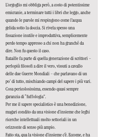
L’orgoglio mi obbliga però, a costo di potentissime 
emicranie, a terminare tutti i libri che leggo, anche 
quando le parole mi respingono come l’acqua 
gelida sotto la doccia. Si rivela spesso una 
fissazione inutile e improduttiva, semplicemente 
perdo tempo appresso a chi non ha granché da 
dire. Non fu questo il caso.
Bataille fa parte di quella generazione di scrittori – 
perlopiù filosofi a dire il vero, vissuti a cavallo 
delle due Guerre Mondiali – che parlavano di un 
po’ di tutto, mischiando campi del sapere i più vari. 
Cosa pericolosissima, essendo quasi sempre 
garanzia di “fuffologia”. 
Per me il sapere specialistico è una benedizione, 
magari condito da una visione d’insieme che leghi 
ricerche intellettuali molto settoriali in un 
orizzonte di senso più ampio.
Fatto sta, qua la visione d’insieme c’è. Eccome, e ha 