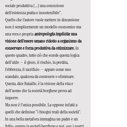
sociale produttiva [...] una concezione 
dell’esistenza piatta e insostenibile”.
Quello che l’autore vuole mettere in discussione 
non è semplicemente un modello economico ma 
una vera e propria 
antropologia implicita
: una 
visione dell’essere umano ridotto a organismo da 
conservare e forza produttiva da ottimizzare.
 In 
questo quadro, tutto ciò che eccede questa logica 
dell’utile — il gioco, il rischio, la perdita, 
l’ebbrezza, il sacrificio — appare come uno 
scandalo, qualcosa da contenere o eliminare.
Questa, dice Bataille, è la visione della vita e 
dell’uomo che la società borghese prova ad 
imporre. 
Ma non è l’unica possibile. La oppone infatti a 
quelli che definisce “i bisogni reali della società”.
In una bella metafora immagina un padre e un 
figlio, ovvero la società borghese e noi, con i nostri 