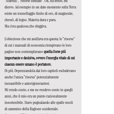
“Scarsità”, “risorse limitate”. Ok, ha senso, mi 
dicevo. Ad esempio in un dato momento sulla Terra 
esiste un tonnellaggio finito di oro, di magnesite, 
chessò, di legno. Materia dura e pura.
Ma c’era qualcosa che sfuggiva. 
L’obiezione che mi assillava era questa:
le “risorse” 
di cui i manuali di economia riempivano le loro 
pagine non contemplavano
 quella forse più 
importante e decisiva, ovvero l’energia vitale di cui 
ciascun essere umano è portatore. 
Di più. Depennandola dai loro capitoli escludevano 
anche l’unica “risorsa” potenzialmente 
inesauribile e autorigenerantesi.
Mi rendo conto, e me ne rendevo conto in quegli 
anni, che il mio era un punto razionalmente 
insostenibile. Stavo pugnalando alle spalle secoli 
di cammino della Ragione occidentale. 