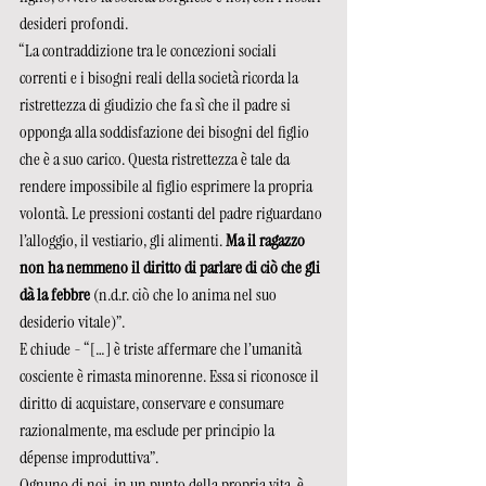
desideri profondi.
“La contraddizione tra le concezioni sociali 
correnti e i bisogni reali della società ricorda la 
ristrettezza di giudizio che fa sì che il padre si 
opponga alla soddisfazione dei bisogni del figlio 
che è a suo carico. Questa ristrettezza è tale da 
rendere impossibile al figlio esprimere la propria 
volontà. Le pressioni costanti del padre riguardano 
l’alloggio, il vestiario, gli alimenti. 
Ma il ragazzo 
non ha nemmeno il diritto di parlare di ciò che gli 
dà la febbre
 (n.d.r. ciò che lo anima nel suo 
desiderio vitale)”. 
E chiude - “[…] è triste affermare che l’umanità 
cosciente è rimasta minorenne. Essa si riconosce il 
diritto di acquistare, conservare e consumare 
razionalmente, ma esclude per principio la 
dépense improduttiva”.
Ognuno di noi, in un punto della propria vita, è 