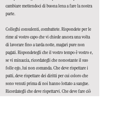
cambiare mettendoci di buona lena a fare la nostra 
parte.
Colleghi consulenti, combattete. Rispondete per le 
rime al vostro capo che vi chiede ancora una volta 
di lavorare fino a tarda notte, magari pure non 
pagati. Rispondetegli che il vostro tempo è vostro e, 
se vi minaccia, ricordategli che nonostante il suo 
folle ego, lui non comanda. Che deve rispettare i 
patti, deve rispettare dei diritti per cui coloro che 
sono venuti prima di noi hanno lottato a sangue. 
Ricordategli che deve rispettarvi. Che deve fare ciò 
che gli spetta e non può delegare i suoi compiti. 
Ricordategli che il lavoro va pagato e il lavoro di 
qualità va pagato anche di più. Ricordategli che 
anche lui non è altro che un ingranaggio di una 
macchina più grande che inghiottisce tutti; che il 
potere che pensa di esercitare non esiste ed è solo 